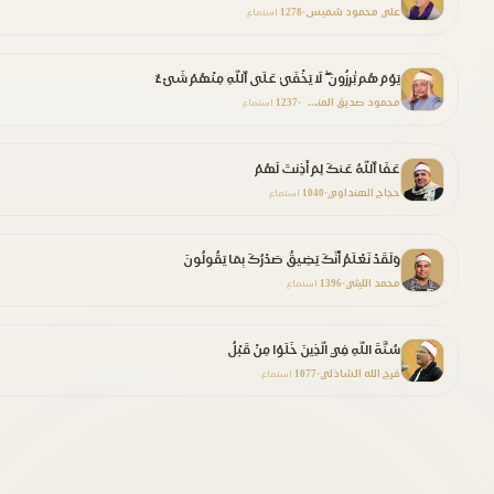
علي محمود شميس
1278
•
استماع
يَوْمَ هُم بَٰرِزُونَ ۖ لَا يَخْفَىٰ عَلَى ٱللَّهِ مِنْهُمْ شَىْءٌ
محمود صديق المنشاوي
1237
•
استماع
عَفَا ٱللَّهُ عَنكَ لِمَ أَذِنتَ لَهُمْ
حجاج الهنداوي
1040
•
استماع
وَلَقَدْ نَعْلَمُ أَنَّكَ يَضِيقُ صَدْرُكَ بِمَا يَقُولُونَ
محمد الليثي
1396
•
استماع
سُنَّةَ اللَّهِ فِي الَّذِينَ خَلَوْا مِنْ قَبْلُ
فرج الله الشاذلي
1077
•
استماع