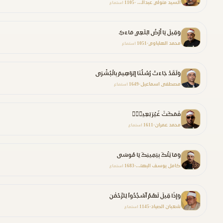
السيد متولي عبدالعال
1105
•
استماع
وَقِيلَ يَا أَرْضُ ابْلَعِي مَاءَكِ
محمد الهلباوي
1051
•
استماع
وَلَقَدْ جَاءَتْ رُسُلُنَا إِبْرَاهِيمَ بِالْبُشْرَى
مصطفى اسماعيل
1649
•
استماع
فَمَكَثَ غَيْرَ بَعِيدٍۢ
محمد عمران
1611
•
استماع
وَمَا تِلْكَ بِيَمِينِكَ يَا مُوسَى
كامل يوسف البهتيمي
1683
•
استماع
وَإِذَا قِيلَ لَهُمُ ٱسْجُدُواْ لِلرَّحْمَٰنِ
شعبان الصياد
1145
•
استماع