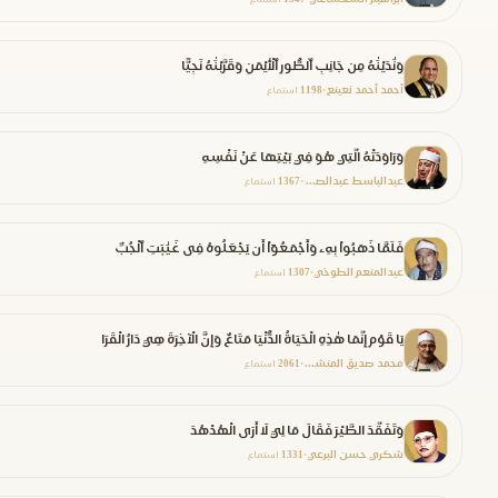
وَنَٰدَيْنَٰهُ مِن جَانِبِ ٱلطُّورِ ٱلْأَيْمَنِ وَقَرَّبْنَٰهُ نَجِيًّا
أحمد أحمد نعينع
1198
•
استماع
وَرَاوَدَتْهُ الَّتِي هُوَ فِي بَيْتِهَا عَنْ نَفْسِهِ
عبدالباسط عبدالصمد
1367
•
استماع
فَلَمَّا ذَهَبُواْ بِهِۦ وَأَجْمَعُوٓاْ أَن يَجْعَلُوهُ فِى غَيَٰبَتِ ٱلْجُبِّ
عبدالمنعم الطوخي
1307
•
استماع
يَا قَوْمِ إِنَّمَا هَٰذِهِ الْحَيَاةُ الدُّنْيَا مَتَاعٌ وَإِنَّ الْآخِرَةَ هِيَ دَارُ الْقَرَا
محمد صديق المنشاوي
2061
•
استماع
وَتَفَقَّدَ الطَّيْرَ فَقَالَ مَا لِيَ لَا أَرَى الْهُدْهُدَ
شكري حسن البرعي
1331
•
استماع