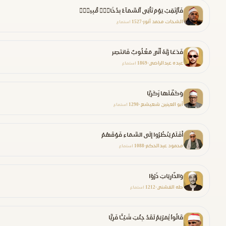
فَٱرْتَقِبْ يَوْمَ تَأْتِى ٱلسَّمَآءُ بِدُخَانٍۢ مُّبِينٍۢ
الشحات محمد أنور
1527
•
استماع
فَدَعَا رَبَّهُ أَنِّي مَغْلُوبٌ فَانتَصِر
عبده عبدالراضي
1869
•
استماع
وَكَفَّلَهَا زَكَرِيَّا
أبو العينين شعيشع
1290
•
استماع
أَفَلَمْ يَنْظُرُوا إِلَى السَّمَاءِ فَوْقَهُمْ
محمود عبدالحكم
1088
•
استماع
وَالذَّارِيَاتِ ذَرْوًا
طه الفشني
1212
•
استماع
قَالُواْ يَٰمَرْيَمُ لَقَدْ جِئْتِ شَيْـًٔا فَرِيًّا