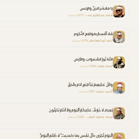
يَا مَعْشَرَ الجِنِّ وَالإنسِ
محمد عبدالعزيز حصان
1277
•
استماع
فَلا أُقْسِمُ بِمَوَاقِعِ النُّجُومِ
أحمد أبو المعاطي
1176
•
استماع
اللَّهُ نُورُ السَّموَاتِ وَالأرْضِ
محمد رفعت
1244
•
استماع
وَاتْلُ عَلَيْهِمْ نَبَأَ ابْنَيْ آدَمَ بِالْحَقِّ
السيد سعيد
1297
•
استماع
يَٰعِبَادِ لَا خَوْفٌ عَلَيْكُمُ ٱلْيَوْمَ وَلَآ أَنتُمْ تَحْزَنُونَ
محمد محمود الطبلاوي
1326
•
استماع
ٱلْيَوْمَ تُجْزَىٰ كُلُّ نَفْسٍ بِمَا كَسَبَتْ ۚ لَا ظُلْمَ ٱلْيَوْمَ ۚ