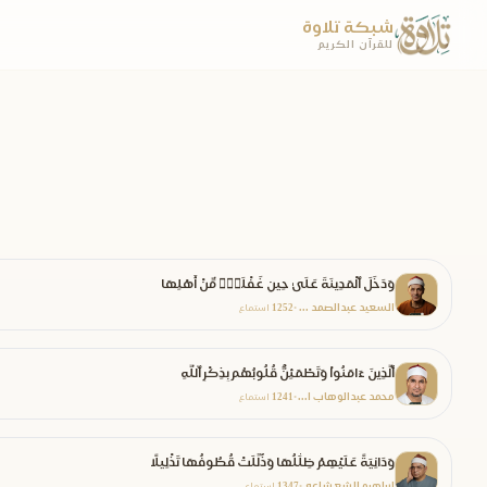
شبكة تلاوة
للقرآن الكريم
وَدَخَلَ ٱلْمَدِينَةَ عَلَىٰ حِينِ غَفْلَةٍۢ مِّنْ أَهْلِهَا
السعيد عبدالصمد الزناتي
1252
•
استماع
ٱلَّذِينَ ءَامَنُواْ وَتَطْمَئِنُّ قُلُوبُهُم بِذِكْرِ ٱللَّهِ
محمد عبدالوهاب الطنطاوي
1241
•
استماع
وَدَانِيَةً عَلَيْهِمْ ظِلَٰلُهَا وَذُلِّلَتْ قُطُوفُهَا تَذْلِيلًا
ابراهيم الشعشاعي
1347
•
استماع