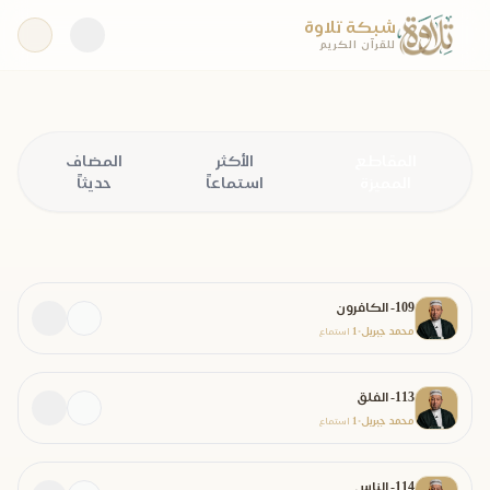
شبكة تلاوة
للقرآن الكريم
المقاطع
الأكثر
المضاف
المميزة
استماعاً
حديثاً
109- الكافرون
محمد جبريل
1
•
استماع
113- الفلق
محمد جبريل
1
•
استماع
114- الناس