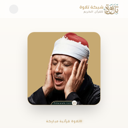
شبكة تلاوة
للقرآن الكريم
تلاوة قرآنية مباركة