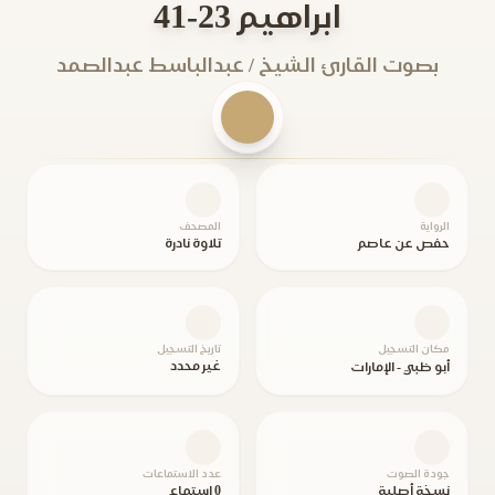
ابراهيم 23-41
بصوت القارئ الشيخ / عبدالباسط عبدالصمد
الرواية
المصحف
حفص عن عاصم
تلاوة نادرة
مكان التسجيل
تاريخ التسجيل
غير محدد
أبو ظبي - الإمارات
جودة الصوت
عدد الاستماعات
نسخة أصلية
0 استماع