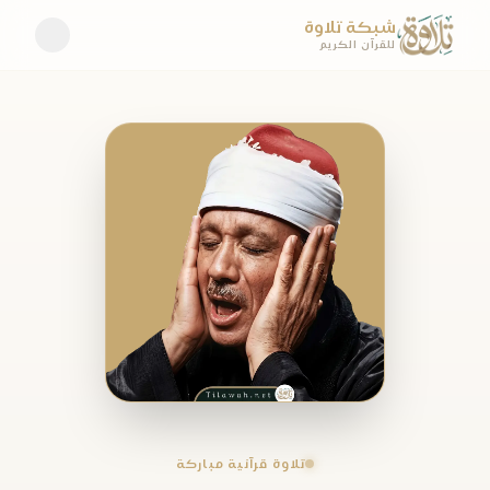
شبكة تلاوة
للقرآن الكريم
تلاوة قرآنية مباركة