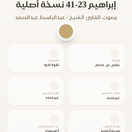
إبراهيم 23-41 نسخة أصلية
بصوت القارئ الشيخ / عبدالباسط عبدالصمد
الرواية
المصحف
حفص عن عاصم
تلاوة نادرة
مكان التسجيل
تاريخ التسجيل
غير محدد
غير محدد
جودة الصوت
عدد الاستماعات
نسخة أصلية
3 استماع