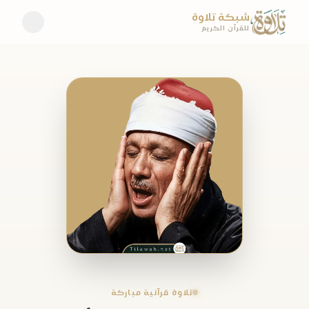
شبكة تلاوة
للقرآن الكريم
تلاوة قرآنية مباركة