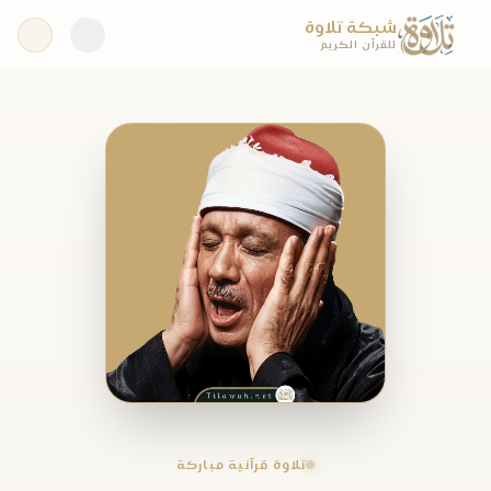
شبكة تلاوة
للقرآن الكريم
تلاوة قرآنية مباركة