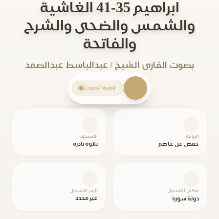
ابراهيم 35-41 الغاشية
والشمس والضحى والشرح
والفاتحة
بصوت القارئ الشيخ / عبدالباسط عبدالصمد
تنقية الصوت
الرواية
المصحف
حفص عن عاصم
تلاوة نادرة
مكان التسجيل
تاريخ التسجيل
غير محدد
دولة سوريا