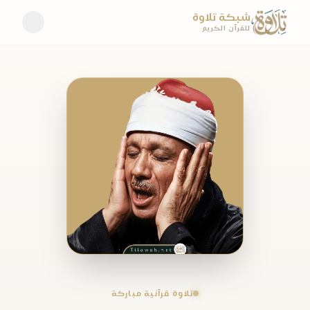
شبكة تلاوة
للقرآن الكريم
تلاوة قرآنية مباركة