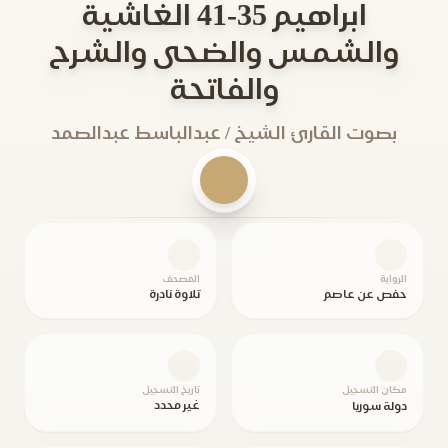
ابراهيم 35-41 الغاشية
والشمس والضحى والشرح
والفاتحة
بصوت القارئ الشيخ / عبدالباسط عبدالصمد
الرواية
المصحف
حفص عن عاصم
تلاوة نادرة
مكان التسجيل
تاريخ التسجيل
غير محدد
دولة سوريا