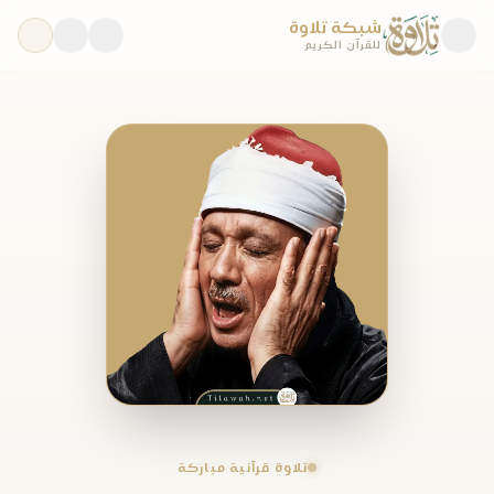
شبكة تلاوة
للقرآن الكريم
تلاوة قرآنية مباركة