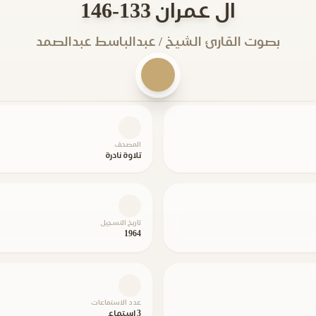
ال عمران 133-146
بصوت القارئ الشيخ / عبدالباسط عبدالصمد
المصحف
تلاوة نادرة
تاريخ التسجيل
1964
عدد الاستماعات
3 استماع