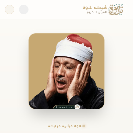
شبكة تلاوة
للقرآن الكريم
تلاوة قرآنية مباركة