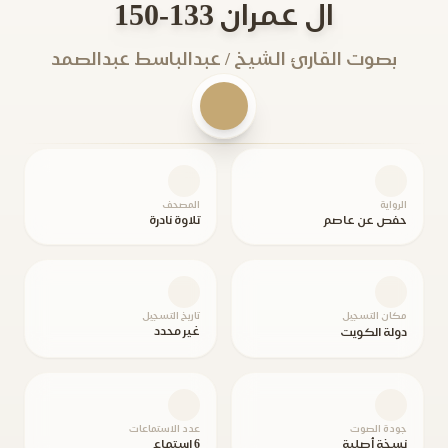
ال عمران 133-150
بصوت القارئ الشيخ / عبدالباسط عبدالصمد
الرواية
المصحف
حفص عن عاصم
تلاوة نادرة
مكان التسجيل
تاريخ التسجيل
غير محدد
دولة الكويت
جودة الصوت
عدد الاستماعات
نسخة أصلية
6 استماع