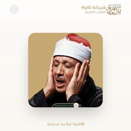
شبكة تلاوة
للقرآن الكريم
تلاوة قرآنية مباركة