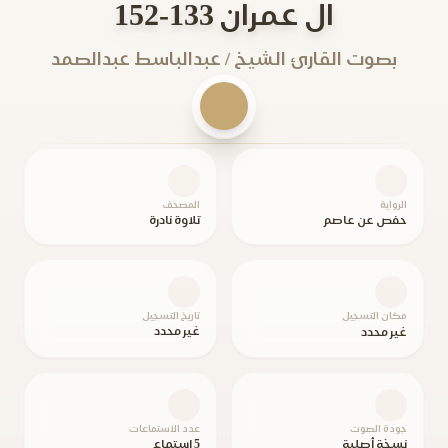
ال عمران 133-152
بصوت القارئ الشيخ / عبدالباسط عبدالصمد
الرواية
المصحف
حفص عن عاصم
تلاوة نادرة
مكان التسجيل
تاريخ التسجيل
غير محدد
غير محدد
جودة الصوت
عدد الاستماعات
نسخة أصلية
5 استماع