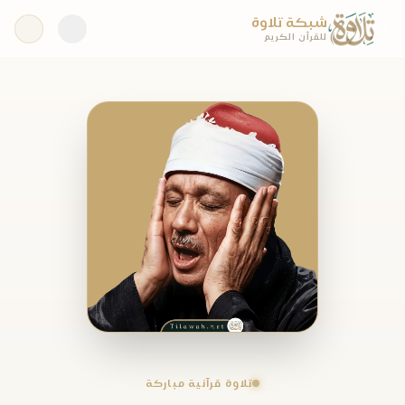
شبكة تلاوة
للقرآن الكريم
تلاوة قرآنية مباركة