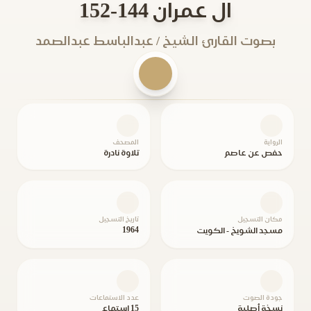
ال عمران 144-152
بصوت القارئ الشيخ / عبدالباسط عبدالصمد
الرواية
المصحف
حفص عن عاصم
تلاوة نادرة
مكان التسجيل
تاريخ التسجيل
1964
مسجد الشويخ - الكويت
جودة الصوت
عدد الاستماعات
نسخة أصلية
15 استماع