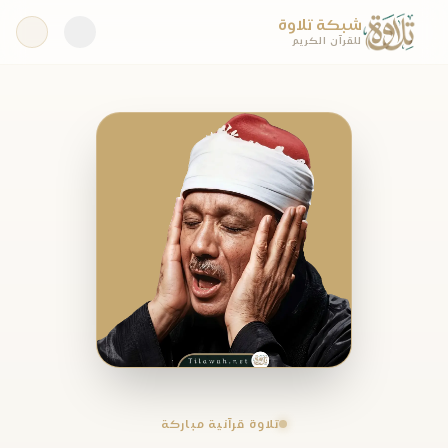
شبكة تلاوة
للقرآن الكريم
تلاوة قرآنية مباركة