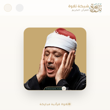
شبكة تلاوة
للقرآن الكريم
تلاوة قرآنية مباركة