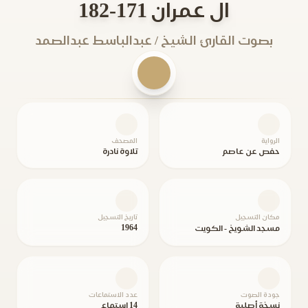
ال عمران 171-182
بصوت القارئ الشيخ / عبدالباسط عبدالصمد
الرواية
المصحف
حفص عن عاصم
تلاوة نادرة
مكان التسجيل
تاريخ التسجيل
1964
مسجد الشويخ - الكويت
جودة الصوت
عدد الاستماعات
نسخة أصلية
14 استماع