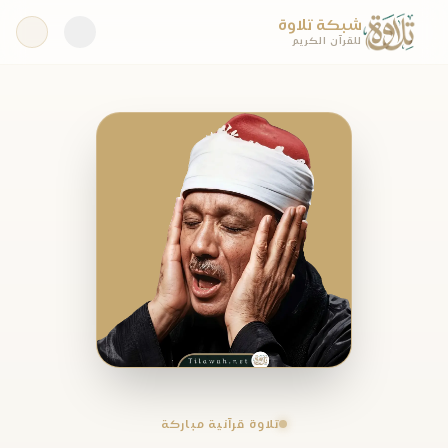
شبكة تلاوة
للقرآن الكريم
تلاوة قرآنية مباركة