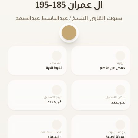
ال عمران 185-195
بصوت القارئ الشيخ / عبدالباسط عبدالصمد
الرواية
المصحف
حفص عن عاصم
تلاوة نادرة
مكان التسجيل
تاريخ التسجيل
غير محدد
غير محدد
جودة الصوت
عدد الاستماعات
نسخة أصلية
4 استماع