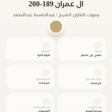
ال عمران 189-200
بصوت القارئ الشيخ / عبدالباسط عبدالصمد
الرواية
المصحف
حفص عن عاصم
تلاوة نادرة
مكان التسجيل
تاريخ التسجيل
غير محدد
غير محدد
جودة الصوت
عدد الاستماعات
نسخة أصلية
9 استماع