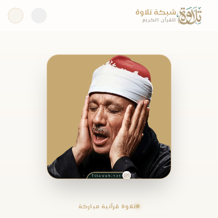
شبكة تلاوة
للقرآن الكريم
تلاوة قرآنية مباركة