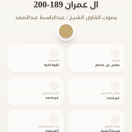
ال عمران 189-200
بصوت القارئ الشيخ / عبدالباسط عبدالصمد
الرواية
المصحف
حفص عن عاصم
تلاوة نادرة
مكان التسجيل
تاريخ التسجيل
غير محدد
غير محدد
جودة الصوت
عدد الاستماعات
نسخة أصلية
2 استماع