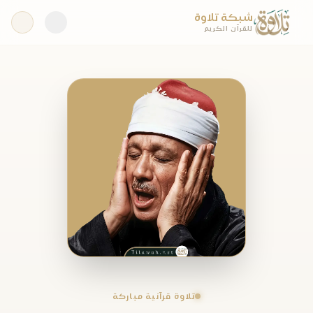
شبكة تلاوة
للقرآن الكريم
تلاوة قرآنية مباركة