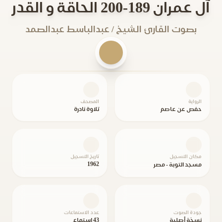
آل عمران 189-200 الحاقة و القدر
بصوت القارئ الشيخ / عبدالباسط عبدالصمد
الرواية
المصحف
حفص عن عاصم
تلاوة نادرة
مكان التسجيل
تاريخ التسجيل
1962
مسجد التوبة - مصر
جودة الصوت
عدد الاستماعات
نسخة أصلية
43 استماع