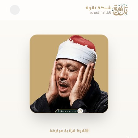
شبكة تلاوة
للقرآن الكريم
تلاوة قرآنية مباركة