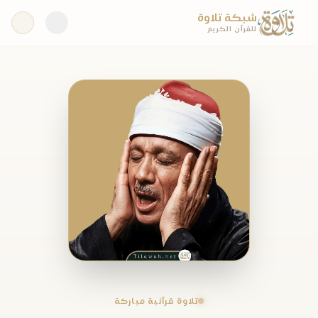
شبكة تلاوة
للقرآن الكريم
تلاوة قرآنية مباركة