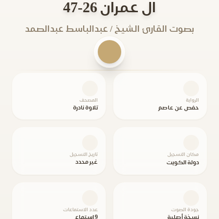
ال عمران 26-47
بصوت القارئ الشيخ / عبدالباسط عبدالصمد
الرواية
المصحف
حفص عن عاصم
تلاوة نادرة
مكان التسجيل
تاريخ التسجيل
غير محدد
دولة الكويت
جودة الصوت
عدد الاستماعات
نسخة أصلية
9 استماع