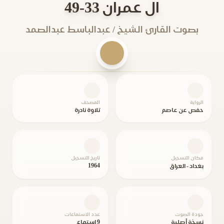
ال عمران 33-49
بصوت القارئ الشيخ / عبدالباسط عبدالصمد
الرواية
المصحف
حفص عن عاصم
تلاوة نادرة
مكان التسجيل
تاريخ التسجيل
1964
بغداد - العراق
جودة الصوت
عدد الاستماعات
نسخة أصلية
9 استماع