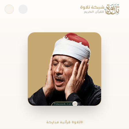
شبكة تلاوة
للقرآن الكريم
تلاوة قرآنية مباركة