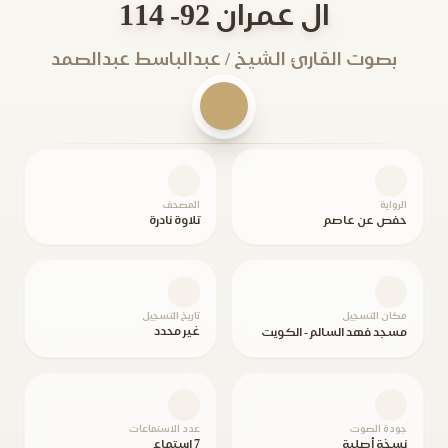
ال عمران 92- 114
بصوت القارئ الشيخ / عبدالباسط عبدالصمد
الرواية
المصحف
حفص عن عاصم
تلاوة نادرة
مكان التسجيل
تاريخ التسجيل
غير محدد
مسجد فهد السالم - الكويت
جودة الصوت
عدد الاستماعات
نسخة أصلية
7 استماع