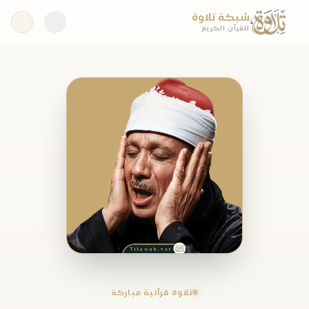
شبكة تلاوة
للقرآن الكريم
تلاوة قرآنية مباركة