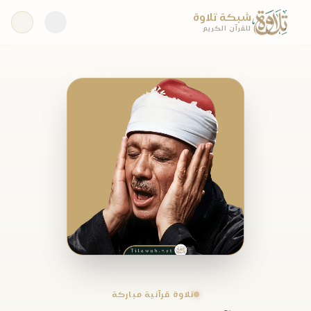
شبكة تلاوة
للقرآن الكريم
تلاوة قرآنية مباركة