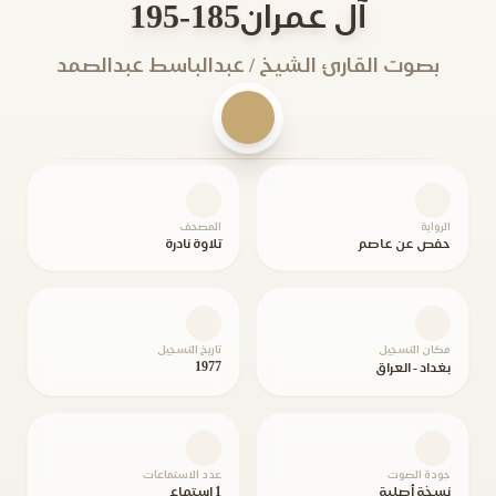
آل عمران185-195
بصوت القارئ الشيخ / عبدالباسط عبدالصمد
الرواية
المصحف
حفص عن عاصم
تلاوة نادرة
مكان التسجيل
تاريخ التسجيل
1977
بغداد - العراق
جودة الصوت
عدد الاستماعات
نسخة أصلية
1 استماع