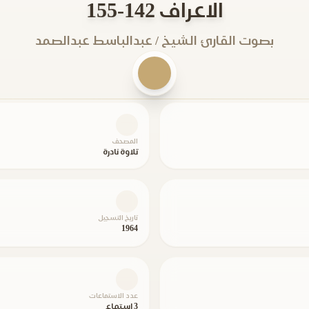
الاعراف 142-155
بصوت القارئ الشيخ / عبدالباسط عبدالصمد
المصحف
تلاوة نادرة
تاريخ التسجيل
1964
عدد الاستماعات
3 استماع