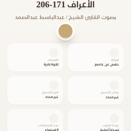
الأعراف 171-206
بصوت القارئ الشيخ / عبدالباسط عبدالصمد
الرواية
المصحف
حفص عن عاصم
تلاوة نادرة
مكان التسجيل
تاريخ التسجيل
غير محدد
غير محدد
جودة الصوت
عدد الاستماعات
نسخة أصلية
4 استماع