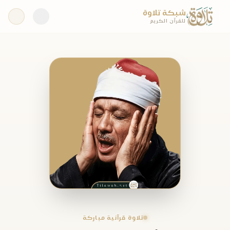
شبكة تلاوة
للقرآن الكريم
تلاوة قرآنية مباركة