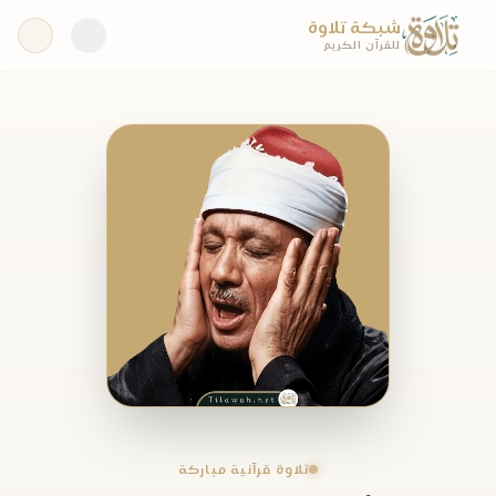
شبكة تلاوة
للقرآن الكريم
تلاوة قرآنية مباركة