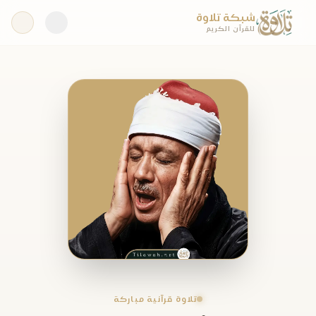
شبكة تلاوة
للقرآن الكريم
تلاوة قرآنية مباركة