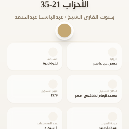
الأحزاب 21-35
بصوت القارئ الشيخ / عبدالباسط عبدالصمد
الرواية
المصحف
حفص عن عاصم
تلاوة نادرة
مكان التسجيل
تاريخ التسجيل
1979
مسجد الإمام الشافعي - مصر
جودة الصوت
عدد الاستماعات
نسخة أصلية
1 استماع