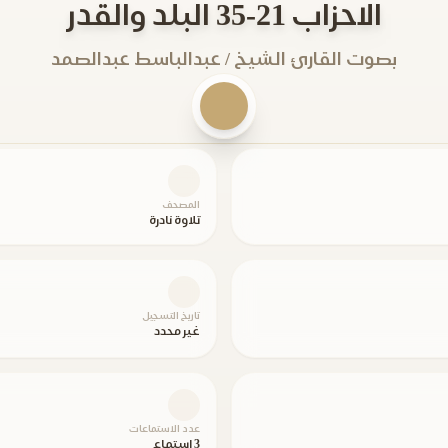
الاحزاب 21-35 البلد والقدر
بصوت القارئ الشيخ / عبدالباسط عبدالصمد
المصحف
تلاوة نادرة
تاريخ التسجيل
غير محدد
عدد الاستماعات
3 استماع