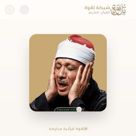
شبكة تلاوة
للقرآن الكريم
تلاوة قرآنية مباركة