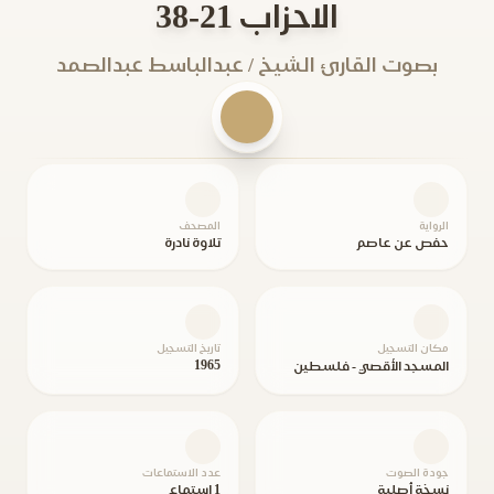
الاحزاب 21-38
بصوت القارئ الشيخ / عبدالباسط عبدالصمد
الرواية
المصحف
حفص عن عاصم
تلاوة نادرة
مكان التسجيل
تاريخ التسجيل
1965
المسجد الأقصي - فلسطين
جودة الصوت
عدد الاستماعات
نسخة أصلية
1 استماع