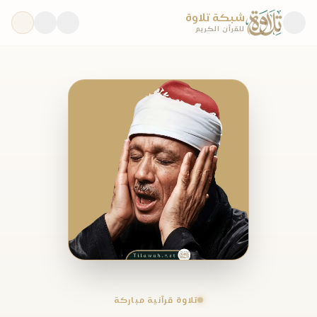
شبكة تلاوة
للقرآن الكريم
تلاوة قرآنية مباركة