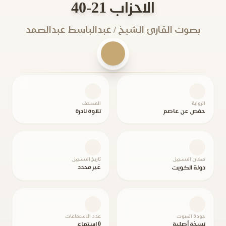
الاحزاب 21-40
بصوت القارئ الشيخ / عبدالباسط عبدالصمد
الرواية
المصحف
حفص عن عاصم
تلاوة نادرة
مكان التسجيل
تاريخ التسجيل
غير محدد
دولة الكويت
جودة الصوت
عدد الاستماعات
نسخة أصلية
0 استماع