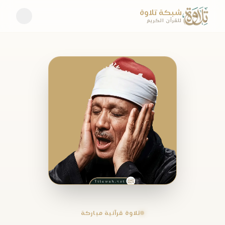
شبكة تلاوة
للقرآن الكريم
تلاوة قرآنية مباركة