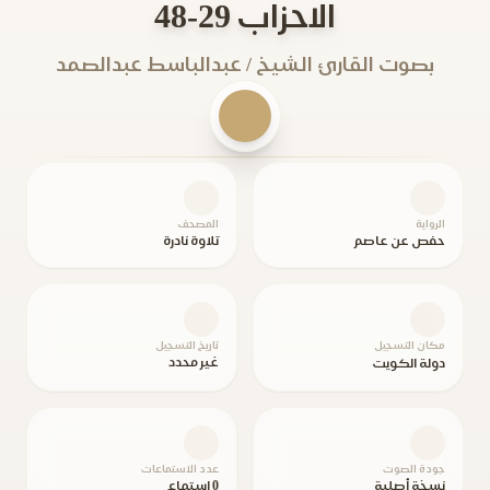
الاحزاب 29-48
بصوت القارئ الشيخ / عبدالباسط عبدالصمد
الرواية
المصحف
حفص عن عاصم
تلاوة نادرة
مكان التسجيل
تاريخ التسجيل
غير محدد
دولة الكويت
جودة الصوت
عدد الاستماعات
نسخة أصلية
0 استماع