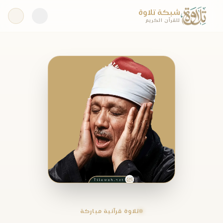
شبكة تلاوة
للقرآن الكريم
تلاوة قرآنية مباركة