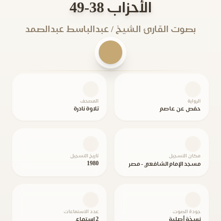
الأحزاب 38-49
بصوت القارئ الشيخ / عبدالباسط عبدالصمد
الرواية
المصحف
حفص عن عاصم
تلاوة نادرة
مكان التسجيل
تاريخ التسجيل
1980
مسجد الإمام الشافعي - مصر
جودة الصوت
عدد الاستماعات
نسخة أصلية
2 استماع