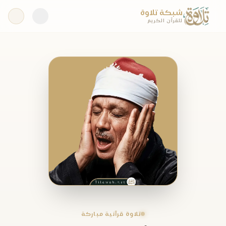
شبكة تلاوة
للقرآن الكريم
تلاوة قرآنية مباركة