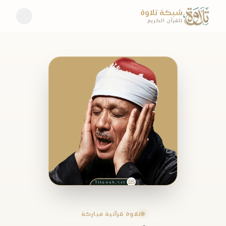
شبكة تلاوة
للقرآن الكريم
تلاوة قرآنية مباركة