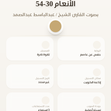
الأنعام 30-54
بصوت القارئ الشيخ / عبدالباسط عبدالصمد
الرواية
المصحف
حفص عن عاصم
تلاوة نادرة
مكان التسجيل
تاريخ التسجيل
غير محدد
إذاعة الكويت
جودة الصوت
عدد الاستماعات
نسخة أصلية
3 استماع