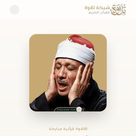
شبكة تلاوة
للقرآن الكريم
تلاوة قرآنية مباركة