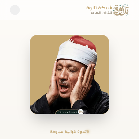
شبكة تلاوة
للقرآن الكريم
تلاوة قرآنية مباركة