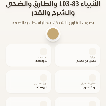
الأنبياء 83-103 والطارق والضحى
والشرح والقدر
بصوت القارئ الشيخ / عبدالباسط عبدالصمد
الرواية
المصحف
حفص عن عاصم
تلاوة نادرة
مكان التسجيل
تاريخ التسجيل
غير محدد
دولة الكويت