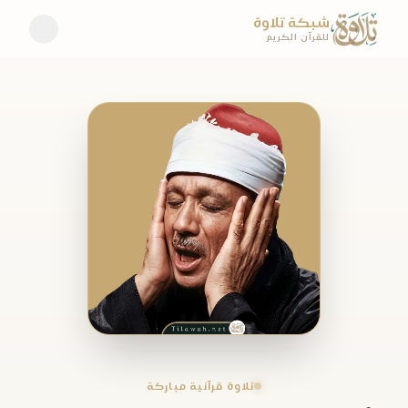
شبكة تلاوة
للقرآن الكريم
تلاوة قرآنية مباركة