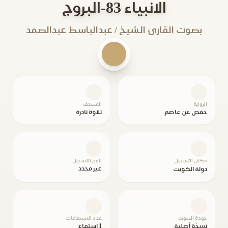
الانبياء 83-البروج
بصوت القارئ الشيخ / عبدالباسط عبدالصمد
الرواية
المصحف
حفص عن عاصم
تلاوة نادرة
مكان التسجيل
تاريخ التسجيل
غير محدد
دولة الكويت
جودة الصوت
عدد الاستماعات
نسخة أصلية
1 استماع