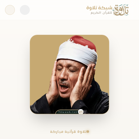
شبكة تلاوة
للقرآن الكريم
تلاوة قرآنية مباركة