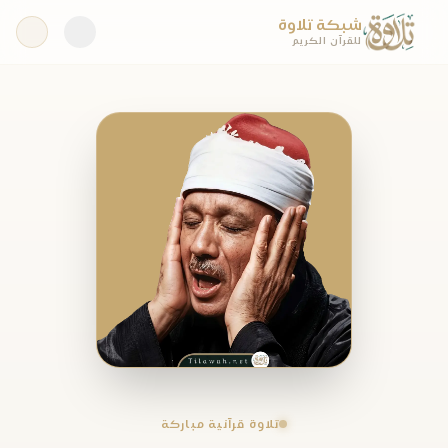
شبكة تلاوة
للقرآن الكريم
تلاوة قرآنية مباركة