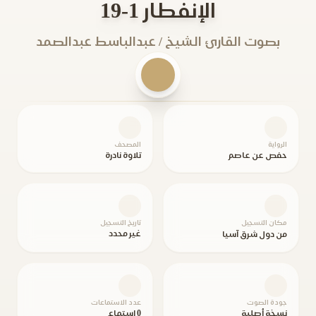
الإنفطار 1-19
بصوت القارئ الشيخ / عبدالباسط عبدالصمد
الرواية
المصحف
حفص عن عاصم
تلاوة نادرة
مكان التسجيل
تاريخ التسجيل
غير محدد
من دول شرق آسيا
جودة الصوت
عدد الاستماعات
نسخة أصلية
0 استماع