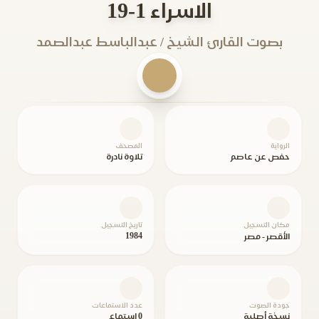
الاسراء 1-19
بصوت القارئ الشيخ / عبدالباسط عبدالصمد
الرواية
المصحف
حفص عن عاصم
تلاوة نادرة
مكان التسجيل
تاريخ التسجيل
1984
الأقصر - مصر
جودة الصوت
عدد الاستماعات
نسخة أصلية
0 استماع