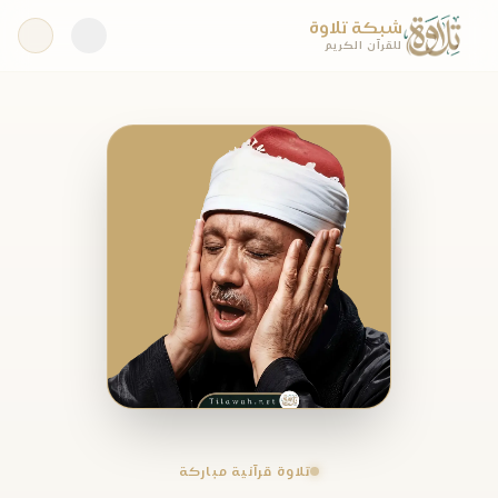
شبكة تلاوة
للقرآن الكريم
تلاوة قرآنية مباركة