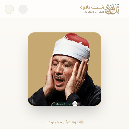
شبكة تلاوة
للقرآن الكريم
تلاوة قرآنية مباركة