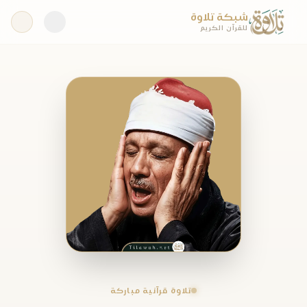
شبكة تلاوة
للقرآن الكريم
تلاوة قرآنية مباركة