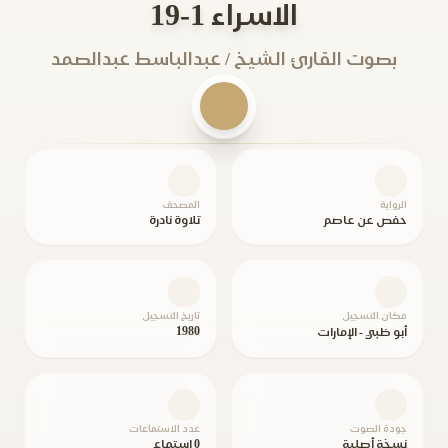
الاسراء 1-19
بصوت القارئ الشيخ / عبدالباسط عبدالصمد
الرواية
المصحف
حفص عن عاصم
تلاوة نادرة
مكان التسجيل
تاريخ التسجيل
1980
أبو ظبي - الإمارات
جودة الصوت
عدد الاستماعات
نسخة أصلية
0 استماع