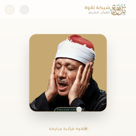
شبكة تلاوة
للقرآن الكريم
تلاوة قرآنية مباركة