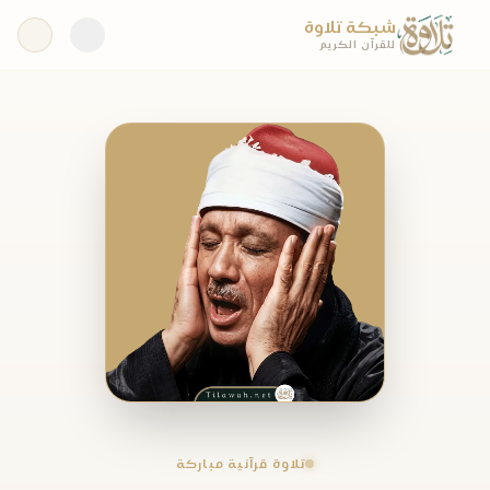
شبكة تلاوة
للقرآن الكريم
تلاوة قرآنية مباركة