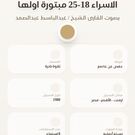
الاسراء 18-25 مبتورة اولها
بصوت القارئ الشيخ / عبدالباسط عبدالصمد
الرواية
المصحف
حفص عن عاصم
تلاوة نادرة
مكان التسجيل
تاريخ التسجيل
1980
ارمنت - الأقصر - مصر
جودة الصوت
عدد الاستماعات
نسخة أصلية
0 استماع