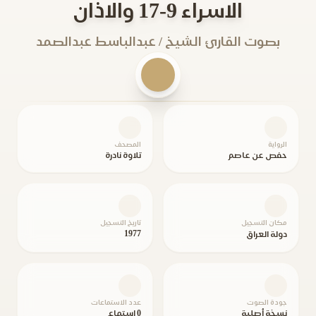
الاسراء 9-17 والاذان
بصوت القارئ الشيخ / عبدالباسط عبدالصمد
الرواية
المصحف
حفص عن عاصم
تلاوة نادرة
مكان التسجيل
تاريخ التسجيل
1977
دولة العراق
جودة الصوت
عدد الاستماعات
نسخة أصلية
0 استماع