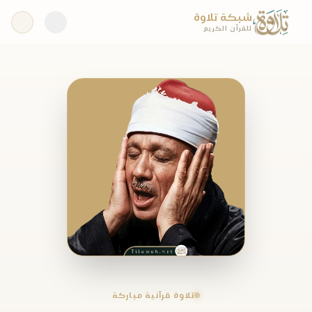
شبكة تلاوة
للقرآن الكريم
تلاوة قرآنية مباركة