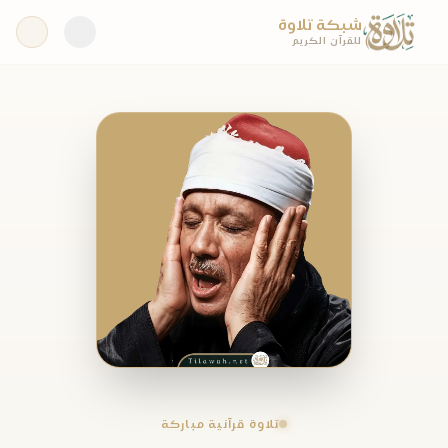
شبكة تلاوة
للقرآن الكريم
تلاوة قرآنية مباركة