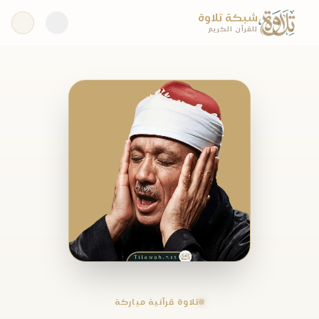
شبكة تلاوة
للقرآن الكريم
تلاوة قرآنية مباركة