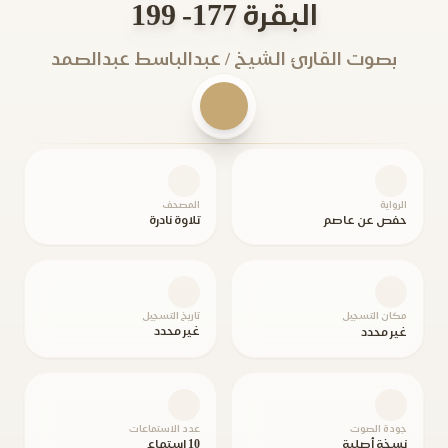
البقرة 177- 199
بصوت القارئ الشيخ / عبدالباسط عبدالصمد
الرواية
المصحف
حفص عن عاصم
تلاوة نادرة
مكان التسجيل
تاريخ التسجيل
غير محدد
غير محدد
جودة الصوت
عدد الاستماعات
نسخة أصلية
10 استماع