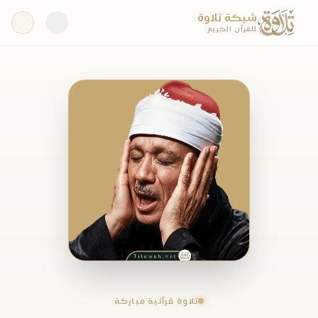
شبكة تلاوة
للقرآن الكريم
تلاوة قرآنية مباركة