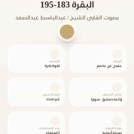
البقرة 183-195
بصوت القارئ الشيخ / عبدالباسط عبدالصمد
الرواية
المصحف
حفص عن عاصم
تلاوة نادرة
مكان التسجيل
تاريخ التسجيل
غير محدد
إذاعة دمشق - سوريا
جودة الصوت
عدد الاستماعات
نسخة أصلية
2 استماع