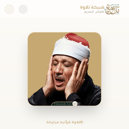
شبكة تلاوة
للقرآن الكريم
تلاوة قرآنية مباركة