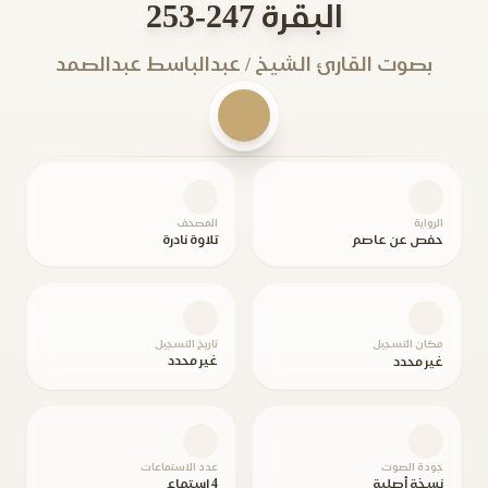
البقرة 247-253
بصوت القارئ الشيخ / عبدالباسط عبدالصمد
الرواية
المصحف
حفص عن عاصم
تلاوة نادرة
مكان التسجيل
تاريخ التسجيل
غير محدد
غير محدد
جودة الصوت
عدد الاستماعات
نسخة أصلية
4 استماع