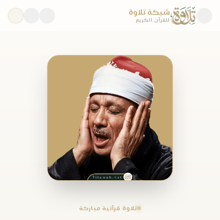
شبكة تلاوة
للقرآن الكريم
تلاوة قرآنية مباركة