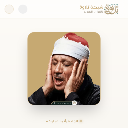
شبكة تلاوة
للقرآن الكريم
تلاوة قرآنية مباركة